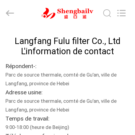
Co.,
Ltd.
All
Rights
Reserved.
Developed
by
ECER
MAISON
Langfang Fulu filter Co., Ltd
PRODUITS
L'information de contact
Répondent-:
VIDÉOS
Parc de source thermale, comté de Gu'an, ville de
Langfang, province de Hebei
AU
Adresse usine:
SUJET
Parc de source thermale, comté de Gu'an, ville de
DE
Langfang, province de Hebei
Temps de travail:
NOUS
9:00-18:00 (heure de Beijing)