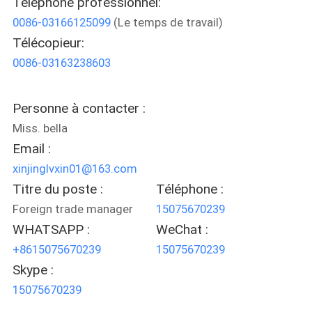
Téléphone professionnel:
VISITE
0086-03166125099
(Le temps de travail)
D'USINE
Télécopieur:
0086-03163238603
CONTRÔLE
DE
Personne à contacter :
QUALITÉ
Miss. bella
Email :
CONTACTEZ-
xinjinglvxin01@163.com
Titre du poste :
Téléphone :
NOUS
Foreign trade manager
15075670239
WHATSAPP :
WeChat :
NOUVELLES
+8615075670239
15075670239
Skype :
CAS
15075670239