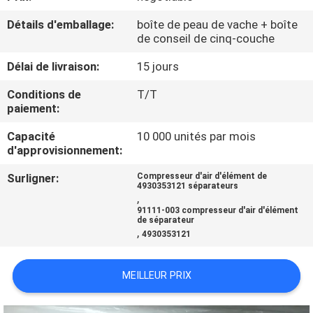
VISITE
Détails d'emballage:
boîte de peau de vache + boîte
D'USINE
de conseil de cinq-couche
Délai de livraison:
15 jours
CONTRÔLE
Conditions de
T/T
DE
paiement:
QUALITÉ
Capacité
10 000 unités par mois
d'approvisionnement:
CONTACTEZ-
Surligner:
Compresseur d'air d'élément de
4930353121 séparateurs
NOUS
,
91111-003 compresseur d'air d'élément
de séparateur
,
NOUVELLES
4930353121
MEILLEUR PRIX
CAS