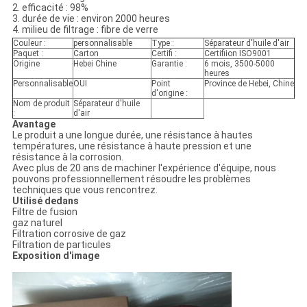
2. efficacité : 98%
3. durée de vie : environ 2000 heures
4. milieu de filtrage : fibre de verre
Couleur :
personnalisable
Type :
Séparateur d'huile d'air
Paquet :
Carton
Certifi :
Certifiion ISO9001
Origine
Hebei Chine
Garantie :
6 mois, 3500-5000
heures
Personnalisable
OUI
Point
Province de Hebei, Chine
d'origine :
Nom de produit
Séparateur d'huile
:
d'air
Avantage
Le produit a une longue durée, une résistance à hautes
températures, une résistance à haute pression et une
résistance à la corrosion.
Avec plus de 20 ans de machiner l'expérience d'équipe, nous
pouvons professionnellement résoudre les problèmes
techniques que vous rencontrez.
Utilisé dedans
Filtre de fusion
gaz naturel
Filtration corrosive de gaz
Filtration de particules
Exposition d'image