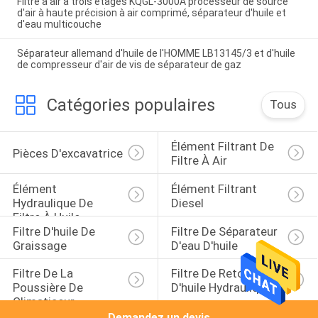
Filtre à air à trois étages KQGL-3000A processeur de source
d'air à haute précision à air comprimé, séparateur d'huile et
d'eau multicouche
Séparateur allemand d'huile de l'HOMME LB13145/3 et d'huile
de compresseur d'air de vis de séparateur de gaz
Catégories populaires
Tous
Élément Filtrant De 
Pièces D'excavatrice
Filtre À Air
Élément 
Élément Filtrant 
Hydraulique De 
Diesel
Filtre À Huile
Filtre D'huile De 
Filtre De Séparateur 
Graissage
D'eau D'huile
Filtre De La 
Filtre De Retour 
Poussière De 
D'huile Hydraulique
Climatiseur
Demandez un devis