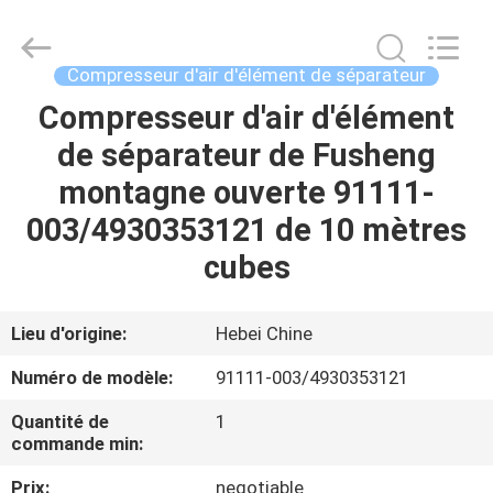
Langfang
Fulu
filter
Co.,
Ltd.
Compresseur d'air d'élément de séparateur
All
Rights
Reserved.
Compresseur d'air d'élément
MAISON
Developed
by
de séparateur de Fusheng
ECER
PRODUITS
montagne ouverte 91111-
003/4930353121 de 10 mètres
VIDÉOS
cubes
AU
Lieu d'origine:
Hebei Chine
SUJET
Numéro de modèle:
91111-003/4930353121
DE
Quantité de
1
NOUS
commande min:
Prix:
negotiable