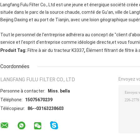
Langfang Fulu Filter Co., Ltd est une jeune et énergique société créé
située dans le parc de la source chaude, comté de Gu'an, ville de Lang
Beijing Daxing et au port de Tianjin, avec une loion géographique supér
Tout le personnel de l'entreprise adhérera au concept de "client d'abord, 
service et l'esprit d'entreprise comme idéologie directe,et vous fourn
,
Produit Tag:
Filtre à air du tracteur K3337
Élément filtrant de filtre à
Coordonnées
LANGFANG FULU FILTER CO., LTD
Envoyez v
Personne à contacter:
Miss. bella
Téléphone:
15075670239
Télécopieur:
86--03163238603