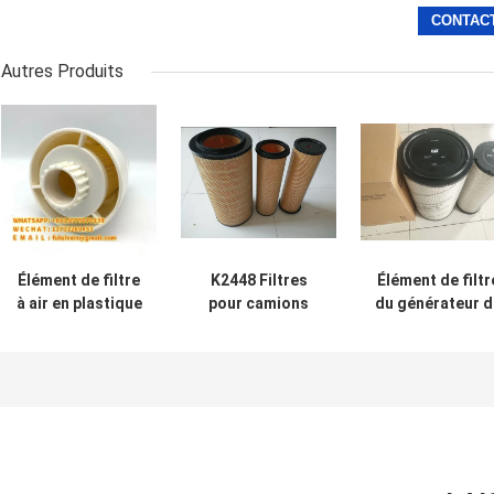
Autres Produits
Élément de filtre
K2448 Filtres
Élément de filtr
à air en plastique
pour camions
du générateur d
pour respirateur
lourds Shaanxi
purificateur d'ai
HC0293SEE5
Automobile
246 5010 / 246
Chuanqi Hongyan
5009
euve jaune
Jinlong