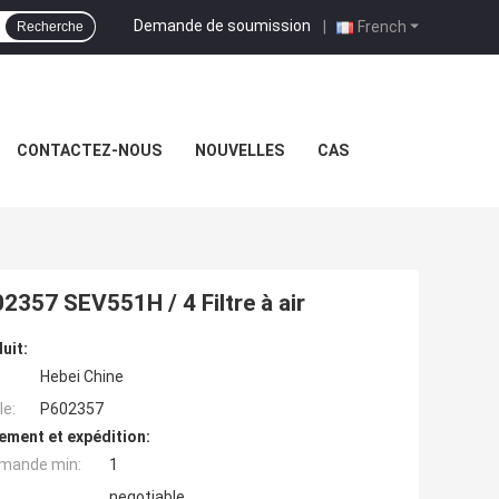
Demande de soumission
|
French
Recherche
CONTACTEZ-NOUS
NOUVELLES
CAS
02357 SEV551H / 4 Filtre à air
uit:
Hebei Chine
e:
P602357
ement et expédition:
mande min:
1
negotiable