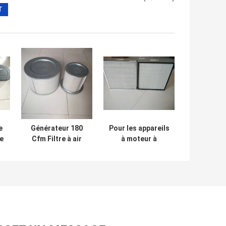
e
Générateur 180
Pour les appareils
e
Cfm Filtre à air
à moteur à
r
4p0710 Filtre à air
commande
31*51cm
numérique, la
valeur de
l'échantillon doit
être égale ou
supérieure à: