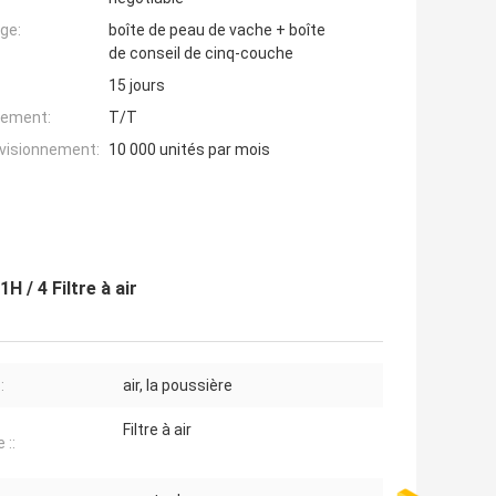
ge:
boîte de peau de vache + boîte
de conseil de cinq-couche
15 jours
iement:
T/T
ovisionnement:
10 000 unités par mois
 / 4 Filtre à air
:
air, la poussière
Filtre à air
e ::