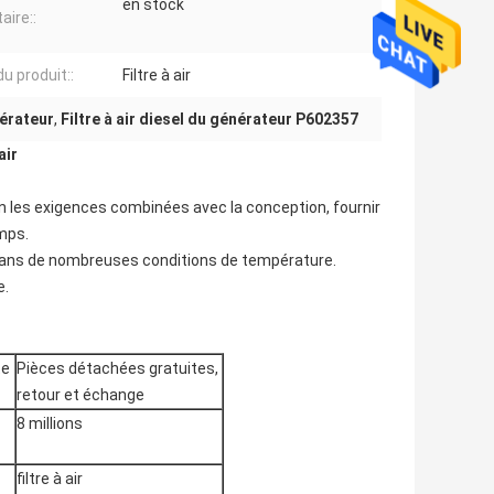
en stock
aire::
u produit::
Filtre à air
nérateur
,
Filtre à air diesel du générateur P602357
air
on les exigences combinées avec la conception, fournir
emps.
 dans de nombreuses conditions de température.
e.
te
Pièces détachées gratuites,
retour et échange
8 millions
filtre à air