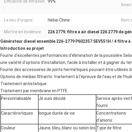
Efficacité de filtration
99%
Invent
::
Le lieu d'origine::
Hebei Chine
Nom d
Mettre en évidence:
226 2779
,
filtre à air diesel 226 2779 de gé
Générateur diesel ensemble 226-2779 P602357 SEV551H / 4 filtre à 
Introduction au projet
Fournir d'excellentes performances d'élimination de la poussière Sel
une variété d'options d'installation, facile à installer et à gagner du t
Fournir des accessoires de joints hermétiques pouvant être utilisés
Options de médias filtrants: traitement à l'épreuve de l'eau et de l'huil
Traitement antistatique.
Traitement par membrane en PTFE.
Personnalisable
Je suis désolé.
Service après-ven
fourni:
Caractéristiques
longue durée de vie
Concentrations
d'anions:
Couleur:
Jaune, bleu, blanc ou selon les
Type de filtre: