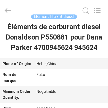
Co.,
Ltd.
All
Rights
Élément filtrant diesel
Reserved.
Developed
Éléments de carburant diesel
MAISON
by
ECER
Donaldson P550881 pour Dana
PRODUITS
Parker 4700945624 945624
VIDÉOS
Place of Origin:
Hebei,China
Nom de
FuLu
AU
marque:
SUJET
Minimum Order
Negotiable
Quantity:
DE