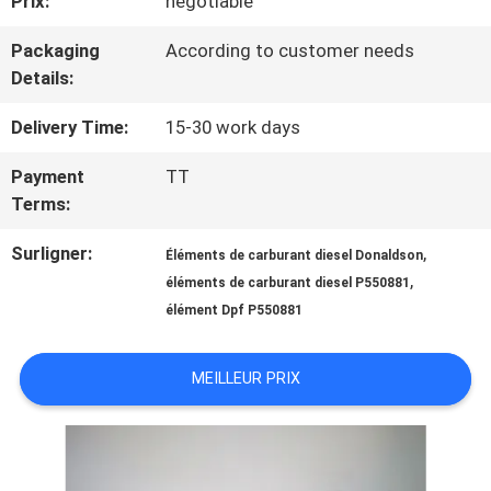
Prix:
negotiable
NOUS
Packaging
According to customer needs
Details:
VISITE
Delivery Time:
15-30 work days
D'USINE
Payment
TT
Terms:
CONTRÔLE
Surligner:
,
DE
Éléments de carburant diesel Donaldson
,
éléments de carburant diesel P550881
QUALITÉ
élément Dpf P550881
MEILLEUR PRIX
CONTACTEZ-
NOUS