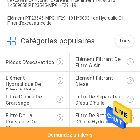
L'excavatrice Hydraulic Oil Return de filtrent 14690316
14569658 PT23545-MPG HF29119
Élément PT23545-MPG HF29119 HY90931 de Hydraulic Oil
Filter d'excavatrice de
Catégories populaires
Tous
Élément Filtrant De 
Pièces D'excavatrice
Filtre À Air
Élément 
Élément Filtrant 
Hydraulique De 
Diesel
Filtre À Huile
Filtre D'huile De 
Filtre De Séparateur 
Graissage
D'eau D'huile
Filtre De La 
Filtre De Retour 
Poussière De 
D'huile Hydraulique
Climatiseur
Demandez un devis