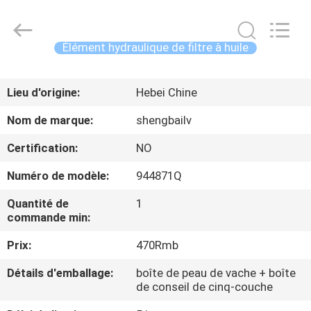
Fulu
filter
Co.,
Ltd.
All
Élément hydraulique de filtre à huile
Rights
Reserved.
MAISON
Developed
by
ECER
Lieu d'origine:
Hebei Chine
PRODUITS
Nom de marque:
shengbailv
Certification:
NO
VIDÉOS
Numéro de modèle:
944871Q
AU
Quantité de
1
commande min:
SUJET
Prix:
470Rmb
DE
NOUS
Détails d'emballage:
boîte de peau de vache + boîte
de conseil de cinq-couche