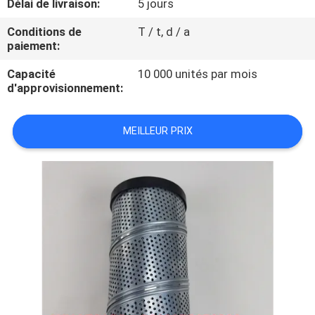
Délai de livraison:
5 jours
VISITE
D'USINE
Conditions de
T / t, d / a
paiement:
Capacité
10 000 unités par mois
CONTRÔLE
d'approvisionnement:
DE
QUALITÉ
MEILLEUR PRIX
CONTACTEZ-
NOUS
NOUVELLES
CAS