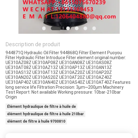
PLAN
DU
SITE
Description de produit
PRIVACY
944871Q Hydraulic Oil Filter 944868Q Filter Element Puoyou
POLICY
Filter Hydraulic Filter Introduce Filter element original number:
UE310AZ08Z UE310AP08Z UE310AN08Z UE310AS08Z
UE310AT08Z UE310AZ13Z UE310AP13Z UE310AN13Z
UE310AS13Z UE310AT13Z UE310AZ20Z UE310AP20Z
UE310AN20Z UE310AS20Z UE310AT20Z UE310AZ40Z
UE310AP40Z UE310AN40Z UE310AS40Z UE310AT40Z Features
long service life Filtration Precision: 3μm~200μm Machinery
Test Report: Not available Working pressure: 10bar-210bar
Origin
Élément hydraulique de filtre à huile de
élément hydraulique de filtre à huile 210bar
élément de filtre à huile 9700810