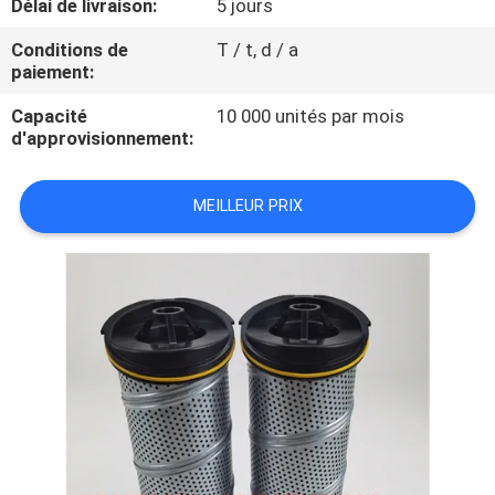
Délai de livraison:
5 jours
VISITE
D'USINE
Conditions de
T / t, d / a
paiement:
Capacité
10 000 unités par mois
CONTRÔLE
d'approvisionnement:
DE
QUALITÉ
MEILLEUR PRIX
CONTACTEZ-
NOUS
NOUVELLES
CAS