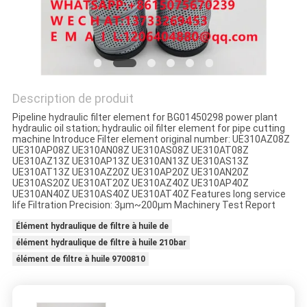
PLAN
DU
SITE
Description de produit
PRIVACY
Pipeline hydraulic filter element for BG01450298 power plant
POLICY
hydraulic oil station; hydraulic oil filter element for pipe cutting
machine Introduce Filter element original number: UE310AZ08Z
UE310AP08Z UE310AN08Z UE310AS08Z UE310AT08Z
UE310AZ13Z UE310AP13Z UE310AN13Z UE310AS13Z
UE310AT13Z UE310AZ20Z UE310AP20Z UE310AN20Z
UE310AS20Z UE310AT20Z UE310AZ40Z UE310AP40Z
UE310AN40Z UE310AS40Z UE310AT40Z Features long service
life Filtration Precision: 3μm~200μm Machinery Test Report
Élément hydraulique de filtre à huile de
élément hydraulique de filtre à huile 210bar
élément de filtre à huile 9700810