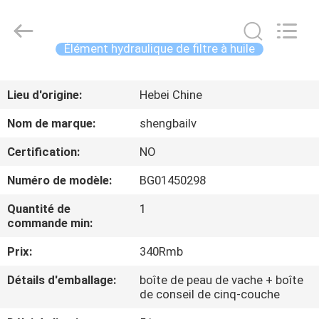
Fulu
filter
Co.,
Ltd.
All
Élément hydraulique de filtre à huile
Rights
Reserved.
MAISON
Developed
by
ECER
Lieu d'origine:
Hebei Chine
PRODUITS
Nom de marque:
shengbailv
Certification:
NO
VIDÉOS
Numéro de modèle:
BG01450298
AU
Quantité de
1
commande min:
SUJET
Prix:
340Rmb
DE
NOUS
Détails d'emballage:
boîte de peau de vache + boîte
de conseil de cinq-couche