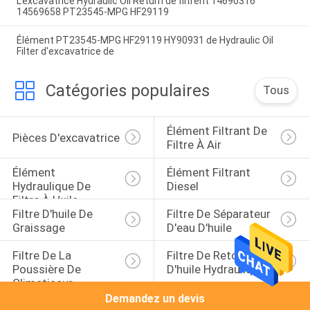
L'excavatrice Hydraulic Oil Return de filtrent 14690316
14569658 PT23545-MPG HF29119
Élément PT23545-MPG HF29119 HY90931 de Hydraulic Oil
Filter d'excavatrice de
Catégories populaires
Tous
Élément Filtrant De 
Pièces D'excavatrice
Filtre À Air
Élément 
Élément Filtrant 
Hydraulique De 
Diesel
Filtre À Huile
Filtre D'huile De 
Filtre De Séparateur 
Graissage
D'eau D'huile
Filtre De La 
Filtre De Retour 
Poussière De 
D'huile Hydraulique
Climatiseur
Demandez un devis