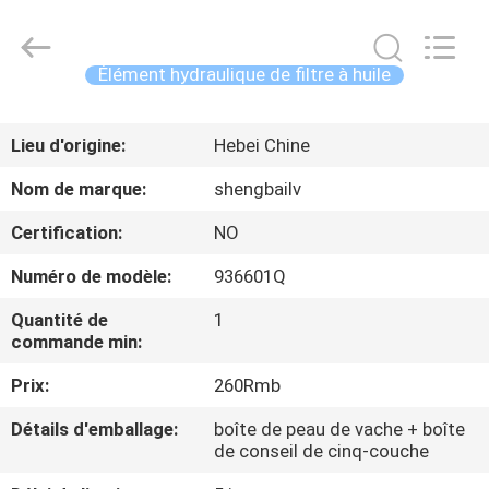
Fulu
filter
Co.,
Ltd.
All
Élément hydraulique de filtre à huile
Rights
Reserved.
MAISON
Developed
by
ECER
Lieu d'origine:
Hebei Chine
PRODUITS
Nom de marque:
shengbailv
Certification:
NO
VIDÉOS
Numéro de modèle:
936601Q
AU
Quantité de
1
commande min:
SUJET
Prix:
260Rmb
DE
NOUS
Détails d'emballage:
boîte de peau de vache + boîte
de conseil de cinq-couche