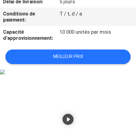
Délai de livraison:
5 jours
VISITE
D'USINE
Conditions de
T / t, d / a
paiement:
Capacité
10 000 unités par mois
CONTRÔLE
d'approvisionnement:
DE
QUALITÉ
MEILLEUR PRIX
CONTACTEZ-
NOUS
NOUVELLES
CAS