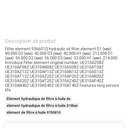
PLAN
DU
SITE
Description de produit
PRIVACY
Filter element 936601Q hydraulic oil filter element D1 (мм):
POLICY
80.000 D2 (мм): 42.000 D3 (мм): 42.000 H1 (мм): 212.000 D1
(мм): 56.000 D2 (мм): 56.000 D3 (мм): 33.000 H1 (мм): 214.000
Introduce Filter element original number: UE310AZ08Z
UE310AP08Z UE310AN08Z UE310AS08Z UE310AT08Z
UE310AZ13Z UE310AP13Z UE310AN13Z UE310AS13Z
UE310AT13Z UE310AZ20Z UE310AP20Z UE310AN20Z
UE310AS20Z UE310AT20Z UE310AZ40Z UE310AP40Z
UE310AN40Z UE310AS40Z UE310AT40Z Features long service
life
Élément hydraulique de filtre à huile de
élément hydraulique de filtre à huile 210bar
élément de filtre à huile 9700810