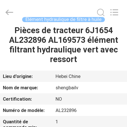
Fulu
filter
Co.,
Ltd.
All
Élément hydraulique de filtre à huile
Rights
Reserved.
Developed
Pièces de tracteur 6J1654
MAISON
by
ECER
AL232896 AL169573 élément
PRODUITS
filtrant hydraulique vert avec
ressort
VIDÉOS
Lieu d'origine:
Hebei Chine
AU
Nom de marque:
shengbailv
SUJET
Certification:
NO
DE
Numéro de modèle:
AL232896
NOUS
Quantité de
1