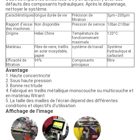
défauts des composants hydrauliques. Après le dépannage,
nettoyer le système.
Caractéristiques
longue durée de vie
Précision de
3μm~200μm
filtration :
Rapport d'essai
Non disponible
Pression de service :
10bar-210bar
des machines :
Origine
Hebei Chine
Température de
120°C
fonctionnement
maximale :
Matériau :
Fibre de verre, treillis
système de travail :
Système
en acier inoxydable,
hydraulique et
papier
carburant
Efficacité de
99%
Composants
filtre
filtration :
principaux :
Avantage
1. Haute concentricité
2. Sous haute pression
3. Bonne rectitude
4. Fabriqué en treillis métallique monocouche ou multicouche et
en matériau filtrant
5. La taille des mailles de l'écran dépend des différentes
conditions et objectifs d'utilisation
Affichage de l'image