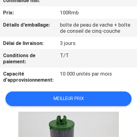
commande min:
VISITE
Prix:
100Rmb
D'USINE
Détails d'emballage:
boîte de peau de vache + boîte
de conseil de cinq-couche
CONTRÔLE
DE
Délai de livraison:
3 jours
QUALITÉ
Conditions de
T/T
paiement:
CONTACTEZ-
Capacité
10 000 unités par mois
d'approvisionnement:
NOUS
MEILLEUR PRIX
NOUVELLES
CAS