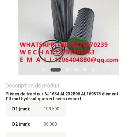
PLAN
DU
SITE
PRIVACY
POLICY
Description de produit
Pièces de tracteur 6J1654 AL232896 AL169573 élément
filtrant hydraulique vert avec ressort
D1 (mm):
108.500
D2 (mm):
96.000